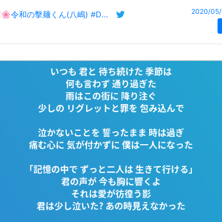
2020/05/
🇯🇵🌸令和の擊麺くん(八嶋) #DOJ