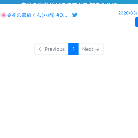
2020/03/
🇯🇵🌸令和の擊麺くん(八嶋) #DOJ
← Previous
1
(current)
Next →