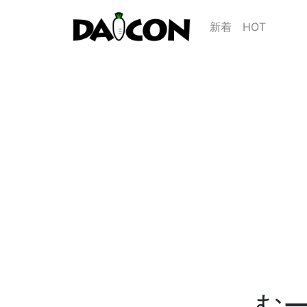
新着
HOT
む