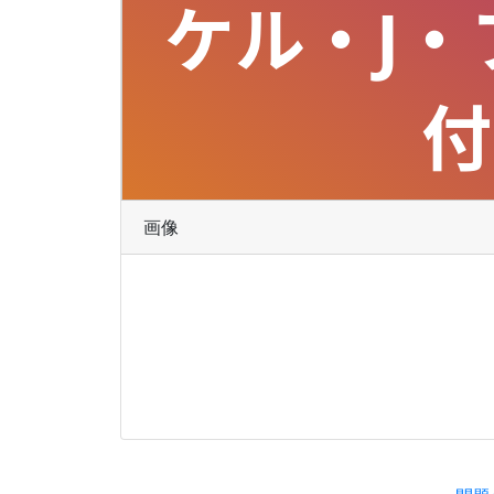
ケル・J
付
画像