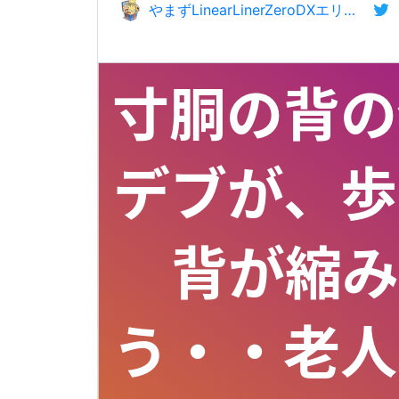
やまずLinearLinerZeroDXエリントシーカー、歴史新ワード:だいねん、字音広告創設🍧
寸胴の背の
デブが、歩
背が縮み
う・・老人