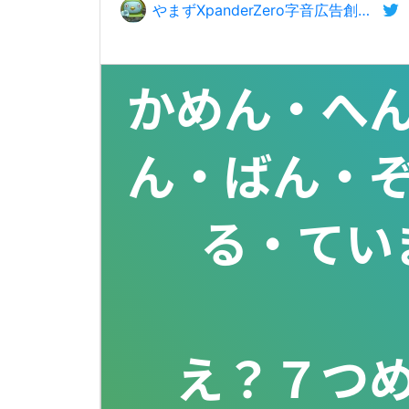
やまずXpanderZero字音広告創設EarthFunctionSpaceForceあなはいむ🐧
かめん・へ
ん・ばん・
る・てい
　　　　　
え？７つ