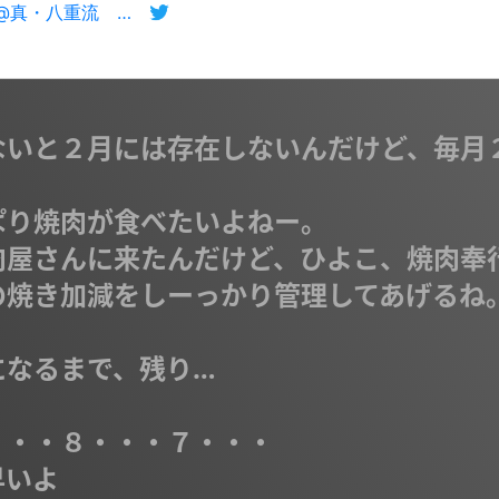
マナ🌏🌕🎀🎼@真・八重流 認証バッジ💙 ㋹❁☒
ないと２月には存在しないんだけど、毎月
り焼肉が食べたいよねー。

肉屋さんに来たんだけど、ひよこ、焼肉奉
焼き加減をしーっかり管理してあげるね。
なるまで、残り…

・・８・・・７・・・

いよ
