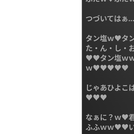
つづいてはぁ…
タン塩ｗ♥タン
た・ん・し・お
♥♥タン塩ｗ
ｗ♥♥♥♥♥

じゃあひよこ
♥♥♥

なぁに？ｗ♥君
ふふｗｗ♥♥い