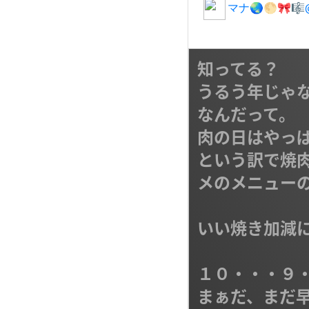
知ってる？

うるう年じゃ
なんだって。

肉の日はやっぱ
という訳で焼
メのメニューの
いい焼き加減に
１０・・・９・
まぁだ、まだ早