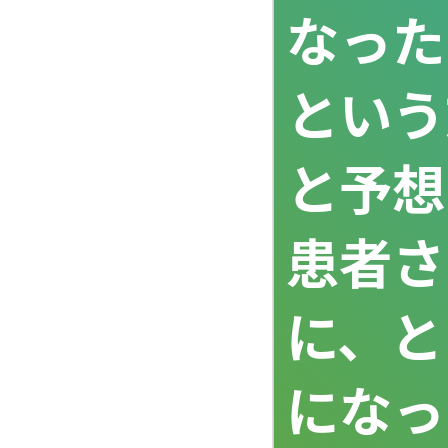
なった
という
と予想
患者さ
に、と
になっ