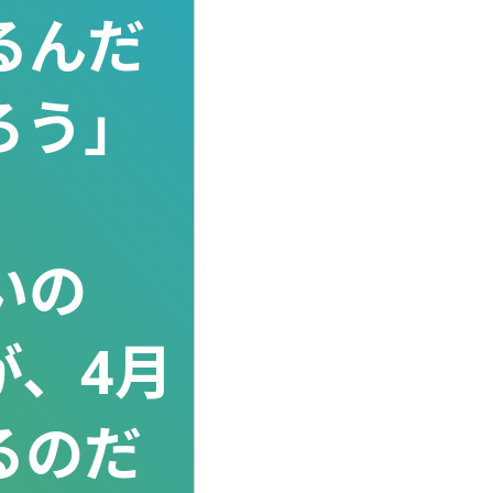
るんだ
ろう」
いの
が、4月
るのだ