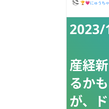
🏆💗にゅうちゃ
2023/1
産経新
るかも
が、ド