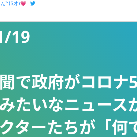
ん™(5才)💗
/19

聞で政府がコロナ
みたいなニュース
クターたちが「何