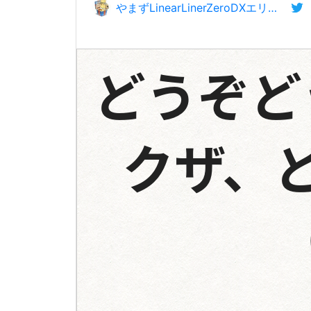
やまずLinearLinerZeroDXエリントシーカー、歴史新ワード:だいねん、字音広告創設🍧
どうぞど
クザ、ど