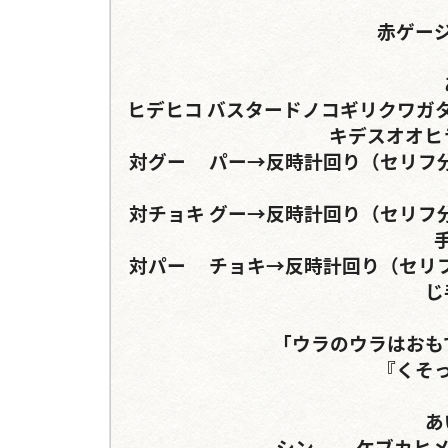
赤ゲージ
ヒデヒコ	バスタードノコギリクワガタorヒルスシロカブト	ダイゴホンヅノカブトorアル
キデスオオヒ
対グー	パー→反時計回り（セリフ分岐あり）	パー→グー→グー（チョキ）→同じ手
対チョキ	グー→反時計回り（セリフ分岐あり）	グー→チョキ→チョキ（パー）→同じ
対パー	チョキ→反時計回り（セリフ分岐あり）	チョキ→『パー』→パー「グー」→同
じ
「ウラのウラはおも
『くそっ
あ
シン	ケブカヒメカブト	カンターゴカクサイカブト
