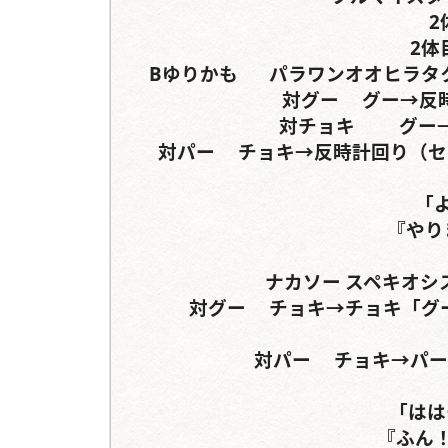
2
2体
Bゆりかも	パラワンオオヒラタクワガタ	ヘルクレスオオカブトorグランディス

対グー	グー→反時計回り（セリフ分岐）	パー→

対チョキ		グー→「パー」→『グー』→「チョキ」

対パー	チョキ→反時計回り（セリフ分岐）	チョキ→反時計回り（セリフ分岐）

「
『やり
ナカソー	スペキオシスツヤクワガタ	サンボンヅノカブト

対グー	チョキ→チョキ「グー」→	パー→【パー】→【グー】→【パー】

対パー	チョキ→パー「グー」→チョキ	パー→『チョキ』

「はは
『ふん！