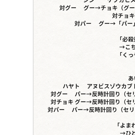
対グー	グー→チョキ（グー）→パー→	チョキ→（グー）→グー→グー

対チョキ	グー→パー→	チョキ→

対パー	グー→「パー」→パー	パー→グー→「パー」→パー

「必殺
→こ
「くっ
あ
ハヤト	アヌビスゾウカブト	ヒメゴホンorセアカフタマタクワガタ

対グー	パー→反時計回り（セリフ分岐）	パー→反時計回り（セリフ分岐）

対チョキ	グー→反時計回り（セリフ分岐）	グー→反時計回り（セリフ分岐）

対パー	パー→反時計回り（セリフ分岐）	チョキ→反時計回り（セリフ分岐）

「よま
→ひ