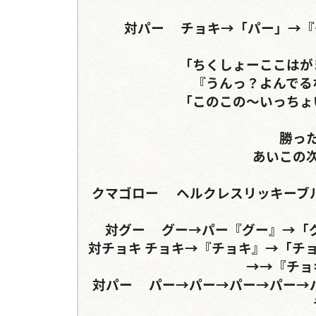
対パー	チョキ→「パー」→『グー』→『グー』	パー→「パー」→『グー』

「ちくしょーここはが
『うんっ？よんでる
「このこの〜いっちょ
勝っ
あいこの次
クマゴロー	ヘルクレスリッキーブルー	タランドゥスツヤクワガタorギラファノコギリ
対グー	グー→パー『グー』→「グー」→	グー→『グー』→「グー」→（グー）

対チョキ	チョキ→『チョキ』→「チョキ」→（パー）チョキ→パー	チョキ→『チョキ』
→→『チョ
対パー	パー→パー→パー→パー→パー	パー→『パー』→「パー」→パー（チョキ）→