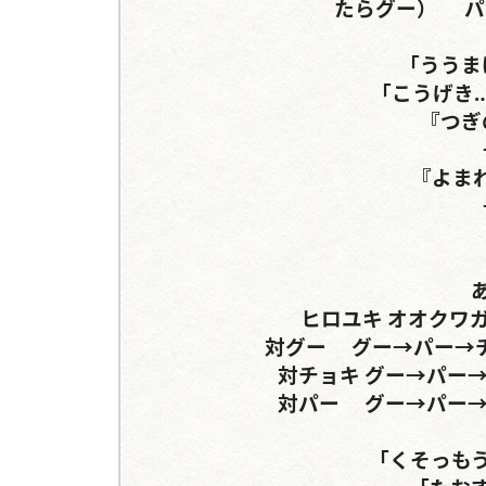
たらグー）	パー→反時計回り（セリフ分岐）

「ううま
「こうげき
『つぎ
『よま
ヒロユキ	オオクワガタ	ネプチューンorミヤマクワガタ

対グー	グー→パー→チョキ（パー）→グー	パー→チョキ→

対チョキ	グー→パー→「グー」	チョキ→グー→「チョキ」

対パー	グー→パー→「グー」	チョキ→グー→「チョキ」

「くそっもう