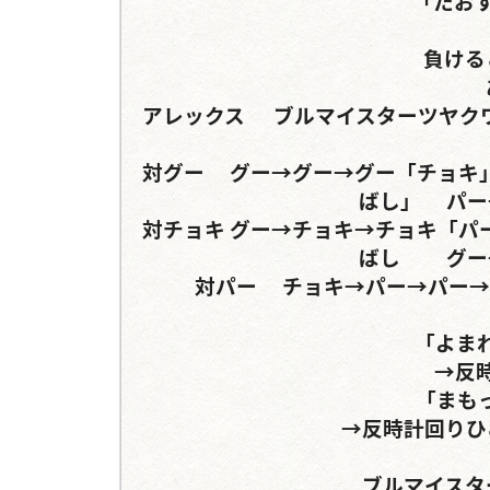
「たおす
負ける
アレックス	ブルマイスターツヤクワガタ	グランディスオオクワガタorサタンオオカ
対グー	グー→グー→グー「チョキ」→同じ手「ひとつ飛ばし」→時計回り→「ひとつ飛
ばし」	パー→反時計回り（セリフ分岐）

対チョキ	グー→チョキ→チョキ「パー」→同じ手「ひとつ飛ばし」→時計回り→ひとつ飛
ばし	グー→反時計回り（セリフ分岐）

対パー	チョキ→パー→パー→「グー」	チョキ→反時計回り（セリフ分岐）

「よま
→反
「まも
→反時計回りひ
ブルマイスタ