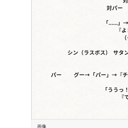
対チ
対パー	チョキ→	パー→パー→

「……」
『よ
（
シン（ラスボス）	サタンオオカブト	ギラファノコギリクワガタ

パー	グー→「パー」→『チョキ』	パー→グー→「チョキ」→『パー』

「ううっ！
『
画像