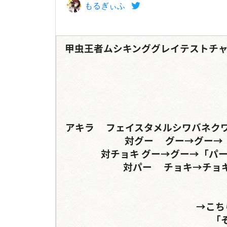
もるぎぃふ
甲虫王者ムシキンググレイテストチャン
アキラ	フェイスタメルシワバネクワガタ	エレファスゾウカブトorヒルスシロカブト

対グー	グー→グー→「チョキ」	パー→パー→「チョキ」

対チョキ	グー→グー→「パー」	チョキ→チョキ→「パー」→『チョキ』

対パー	チョキ→チョキ→「グー」	パー→パー→「グー」→ 

→こち
「