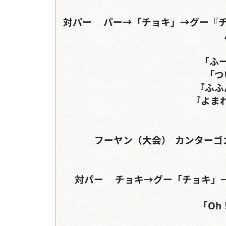
対パー	パー→「チョキ」→グー『チョキ』→『パー』『チョキ』	チョキ→「グー」→
「ふ
「つ
『ふふ
『よま
フーヤン（大会）	カンターゴカクサイカブト	パラワンオオヒラタクワガタ

対パー	チョキ→グー「チョキ」→グー【パー】	パー→グー→「パー」【チョキ】

「Oh