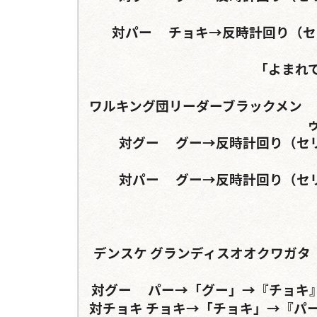
対パー	チョキ→反時計回り（セリフ分岐）	チョキ→反時計回り（セリフ分岐）

「よまれ
ワルキング団リーダーブラックメン	アクティオンゾウカブト	グランディスorタランド
対グー	グー→反時計回り（セリフ分岐）	グー→反時計回り（セリフ分岐）

対パー	グー→反時計回り（セリフ分岐）	グー→反時計回り（セリフ分岐）

デンスケ	グランディスオオクワガタ	ヘルクレスリッキーブルーorパラワンオオヒラタク
対グー	パー→「グー」→『チョキ』→チョキ	グー→「グー」→『チョキ』→チョキ

対チョキ	チョキ→「チョキ」→『パー』→【パー】→【チョキ】	グー→「チョキ」→『パ