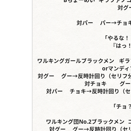
対グー	パー→	グ
対パー	パー→チョキ→「パー」→『チョキ』	グー→

「やるな！
『はっ！
ワルキングガールブラックメン	ギラファノコギリクワガタ	パラワンオオヒラタクワガタ
orマンデ
対グー	グー→反時計回り（セリフ分岐あり）	グー→反時計回り（セリフ分岐あり）

対チョキ		グー→反時計回り（セリフ分岐あり）

対パー	チョキ→反時計回り（セリフ分岐）	チョキ→反時計回り（セリフ分岐）

「チョ
ワルキング団No.2ブラックメン	コーカサスオオカブト	ヘルクレスリッキーブルー

対グー	グー→反時計回り（セリフ分岐）	グー→反時計回り（セリフ分岐）
