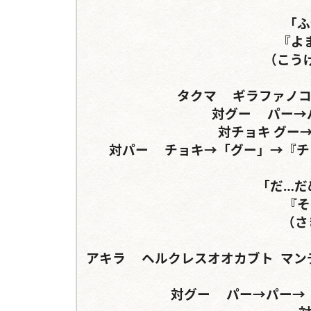
「ふ
『よ
（こう
タクマ	ギラファノコギリクワガタ	コーカサスオオカブト

対グー	パー→パー→グー	パー→チョキ→パー

対チョキ	グー→パー→グー	グー→パー→グー

対パー	チョキ→「グー」→『チョキ』→パー	チョキ→「グー」→『チョキ』

「だ…だ
『そ
（さ
アキラ	ヘルクレスオオカブト	マンディブラリスフタマタクワガタorアクティオンゾウカ
対グー	パー→パー→「チョキ」	グー→グー→「チョキ」
