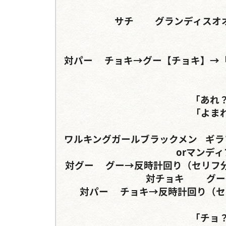
サチ	グランディスオオクワガタ	パラワンオオヒラタクワガタ

対パー	チョキ→グー【チョキ】→「グー」→「グー」	パー→グー【チョキ】→「パ
「あれ
「よま
ワルキングガールブラックメン	ギラファノコギリクワガタ	パラワンオオヒラタクワガタ
orマンデ
対グー	グー→反時計回り（セリフ分岐あり）	グー→反時計回り（セリフ分岐あり）

対チョキ		グー→反時計回り（セリフ分岐あり）

対パー	チョキ→反時計回り（セリフ分岐）	チョキ→反時計回り（セリフ分岐）

「チョ