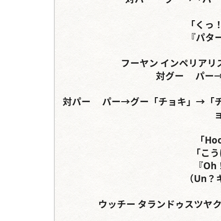
「くっ！
『パタ
フーヤン	インペリアリスツヤクワガタ	サンボンヅノカブト

対グー	パー→	パーかグー！→（チョキ）

対パー	パー→グー「チョキ」→「チョキ」→『パー』	チョキ→グー「パー」→（チ
「Ho
「こう
『Oh
（Un？
ウッチー	タランドゥスツヤクワガタ	マンディブラリスフタマタクワガタ
