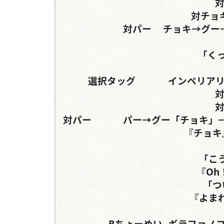
対グー
対チョキ	チョキ？→	パー
対パー	チョキ→グー→「パー」	パー→グー→「チョキ」

「く
選択タッグ		インペリアリスツヤクワガタ	タランドゥスツヤクワガタ

対グ
対
対パー		パー→グー「チョキ」→「チョキ」→『パー』	パー→「チョキ」→グー
『チョキ
「こ
『Oh
「つ
『よま
Bちょーめい	ギラファノコギリクワガタ	ヘルクレスリッキーブルー
