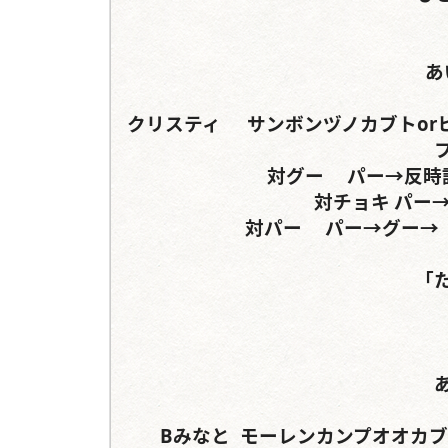
あ
クリスティ	サンボンヅノカブトorヒルスシロカブト	カンターゴカクサイカブトorエレ
対グー	パー→反時計回り	グー→チョキ→グー→チョキ

対チョキ	パー→反時計回り	グー→反時計回り

対パー	パー→グー→「パー」→グー	チョキ→反時計回り

「
Bみなと	モーレンカンプオオカブト	アルキデスオオヒラタクワガタorラコダール
