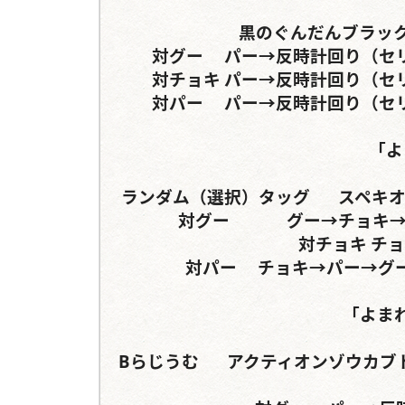
黒のぐんだんブラックメン	カブトムシ	メン
対グー	パー→反時計回り（セリフ分岐）	グー→反時計回り（セリフ分岐）

対チョキ	パー→反時計回り（セリフ分岐）	グー→反時計回り（セリフ分岐）

対パー	パー→反時計回り（セリフ分岐）	グー→反時計回り（セリフ分岐）

「よ
ランダム（選択）タッグ	スペキオシスシカクワガタ	ムシキング	サタンオオカブト

対グー		グー→チョキ→【パー】	パー→（グー）→チョキ→パー

対チョキ	チョキ→パー→グー	グー→	

対パー	チョキ→パー→グー→「チョキ」		チョキ→反時計回り

「よま
Bらじうむ	アクティオンゾウカブト	サタンオオカブトorマンディブラリスフタマタ