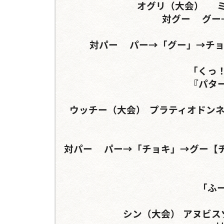
オグリ（大会）	ミヤマクワガタ	ヒルスシロカブト

対グー	グー→チョキ→	グー→チョキ→

対パー	パー→「グー」→チョキ	グー→「パー」→『チョキ』→『グー』

「くっ！
『パタ
ウッチー（大会）	プラティオドンネブトクワガタ	マンディブラリスフタマタクワガタ

対パー	パー→「チョキ」→グー【チョキ】→グー	チョキ→「グー」→パー【グー】
「ふ
シン（大会）	アヌビスゾウカブト	セアカフタマタクワガタ
