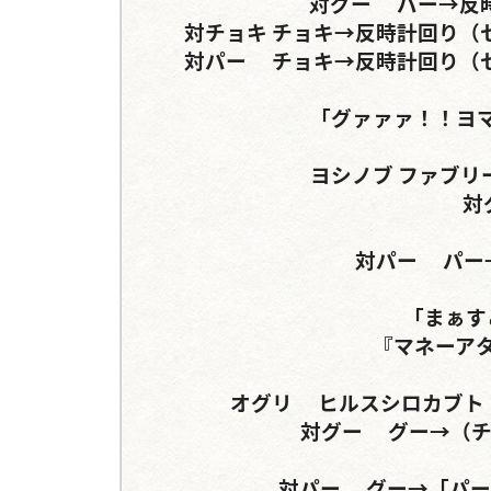
対グー	パー→反時計回り（セリフ分岐）	グー→

対チョキ	チョキ→反時計回り（セリフ分岐）	グー→反時計回り（セリフ分岐）

対パー	チョキ→反時計回り（セリフ分岐）	パー→反時計回り（セリフ分岐）

「グァァァ！！ヨマ
ヨシノブ	ファブリーズノコギリクワガタ	ダイゴホン

対グー	
対パー	パー→「グー」	パー→『パー』

「まぁす
『マネーアタ
オグリ	ヒルスシロカブト	アルキデスorディディエールシカクワガタ

対グー	グー→（チョキ→）パー	チョキ→（グー）

対パー	グー→「パー」→『チョキ』	パー→「グー」→
