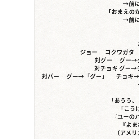
→前
「おまえのか
→前
ジョー	コクワガタ	サンボンヅノorキプルツヤクワガタ

対グー	グー→グー→グー	パー→グー→パー→

対チョキ	グー→チョキ→パー→	チョキ→パー→

対パー	グー→「グー」	チョキ→パー「パー」→「チョキ」「パー」『パー』→『パ
「あうう、
「こう
『ユーのパ
『よま
（アメリ