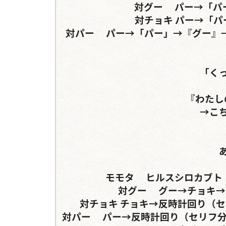
対グー	パー→「パー」→グー	グー→（グー）→チョキ

対チョキ	パー→「パー」	グー→「グー」→『チョキ』

対パー	パー→「パー」→『グー』→チョキ	チョキ→「チョキ」→『パー』→『パー』
「く
『わたし
→こ
モモタ	ヒルスシロカブト	エレファスゾウカブトorコガラシクワガタ

対グー	グー→チョキ→パー（グー）→グー	グー→反時計回り

対チョキ	チョキ→反時計回り（セリフ分岐）	チョキ→反時計回り（セリフ分岐）

対パー	パー→反時計回り（セリフ分岐）（3手目が必殺技かつ次によんでいるセリフがで